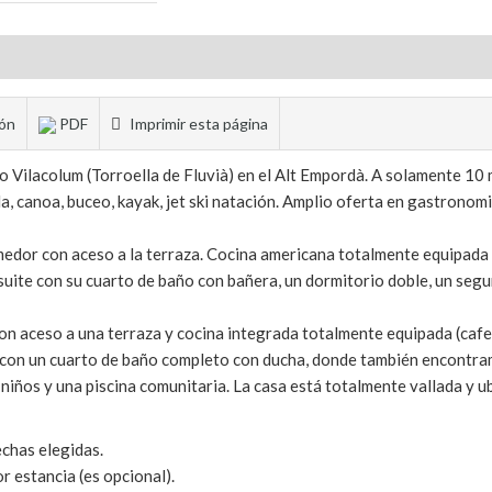
ión
PDF
Imprimir esta página
o Vilacolum (Torroella de Fluvià) en el Alt Empordà. A solamente 10
, canoa, buceo, kayak, jet ski natación. Amplio oferta en gastronomi
medor con aceso a la terraza. Cocina americana totalmente equipada
e suite con su cuarto de baño con bañera, un dormitorio doble, un s
n aceso a una terraza y cocina integrada totalmente equipada (caf
s con un cuarto de baño completo con ducha, donde también encontra
niños y una piscina comunitaria. La casa está totalmente vallada y ub
echas elegidas.
r estancia (es opcional).