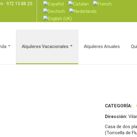
om
· 972 15 88 25
nda
Alquileres Vacacionales
Alquileres Anuales
Qu
CATEGORÍA:
Dirección:
Vil
Casa de dos pla
(Torroella de Flu