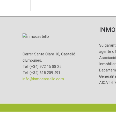
INMO
Su garant
agente ofi
Carrer Santa Clara 18, Castelló
Asociació
d'Empuries.
Inmobiliar
Tel: (+34) 972 15 88 25
Departeme
Tel: (+34) 615 209 491
Generalit
info@inmocastello.com
AICAT 6.