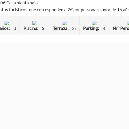
50€ Casa planta baja.
ntos turísticos, que corresponden a 2€ por persona (mayor de 16 año
años:
3
Piscina:
Sí
Terraza:
Sí
Parking:
4
Nrº Per