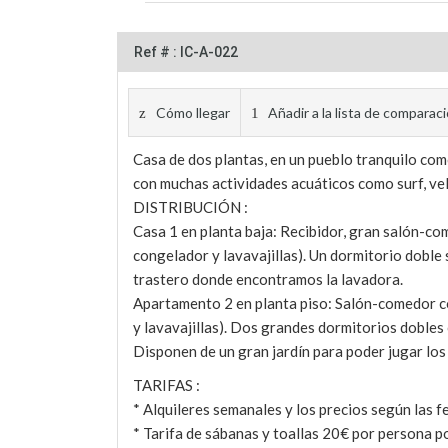
Ref # : IC-A-022
Cómo llegar
Añadir a la lista de comparac
Casa de dos plantas, en un pueblo tranquilo com
con muchas actividades acuáticos como surf, vela
DISTRIBUCIÓN :
Casa 1 en planta baja: Recibidor, gran salón-co
congelador y lavavajillas). Un dormitorio dobl
trastero donde encontramos la lavadora.
Apartamento 2 en planta piso: Salón-comedor co
y lavavajillas). Dos grandes dormitorios doble
Disponen de un gran jardín para poder jugar los 
TARIFAS :
* Alquileres semanales y los precios según las f
* Tarifa de sábanas y toallas 20€ por persona po