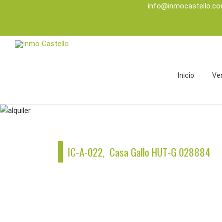
info@inmocastello.c
Inicio
Ve
IC-A-022, Casa Gallo HUT-G 028884