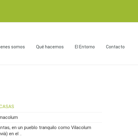
ienes somos
Qué hacemos
El Entorno
Contacto
CASAS
amacolum
ntas, en un pueblo tranquilo como Vilacolum
vià) en el ..