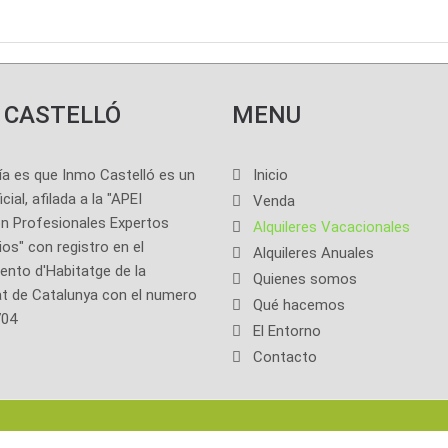
 CASTELLÓ
MENU
ía es que Inmo Castelló es un
Inicio
cial, afilada a la "APEI
Venda
n Profesionales Expertos
Alquileres Vacacionales
ios" con registro en el
Alquileres Anuales
nto d'Habitatge de la
Quienes somos
at de Catalunya con el numero
Qué hacemos
704
El Entorno
Contacto