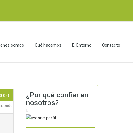
ienes somos
Qué hacemos
El Entorno
Contacto
¿Por qué confiar en
000 €
nosotros?
responde