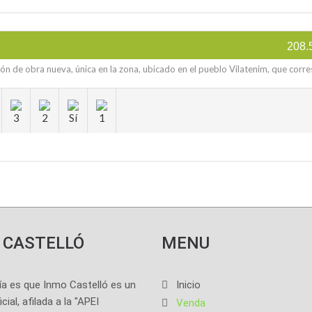
208.
n de obra nueva, única en la zona, ubicado en el pueblo Vilatenim, que cor
3
2
Sí
1
 CASTELLÓ
MENU
ía es que Inmo Castelló es un
Inicio
cial, afilada a la "APEI
Venda