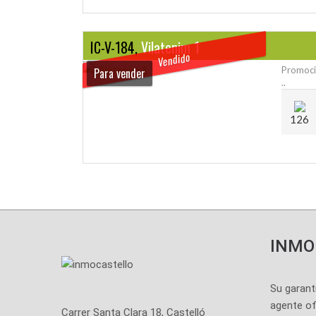
IC-V-184,
Vilatenim 1
Vendido
Promoció
Para vender
..
126
INMO
Su garant
agente ofi
Carrer Santa Clara 18, Castelló