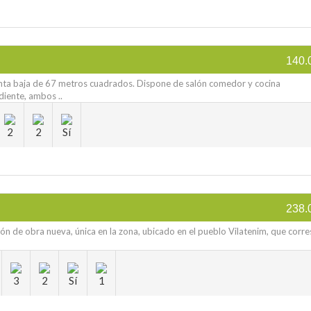
140.
anta baja de 67 metros cuadrados. Dispone de salón comedor y cocina
iente, ambos ..
2
2
Sí
238.
n de obra nueva, única en la zona, ubicado en el pueblo Vilatenim, que cor
3
2
Sí
1