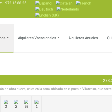
om
· 972 15 88 25
nda
Alquileres Vacacionales
Alquileres Anuales
Qu
278.
n de obra nueva, única en la zona, ubicado en el pueblo Vilatenim, que cor
3
2
Sí
1