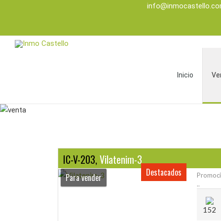
info@inmocastello.c
Inicio
Ve
IC-V-203,
Vilatenim-3
Destacados
Promoció
Para vender
..
152