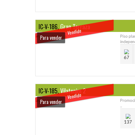
IC-V-186,
Gran Terraza
Vendido
Piso pl
Para vender
independ
67
IC-V-185,
Vilatenim 2
Vendido
Promoció
Para vender
..
137