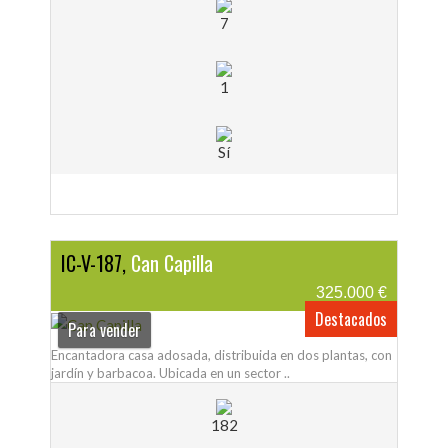
7
1
Sí
IC-V-187,
Can Capilla
325.000 €
Destacados
Para vender
Encantadora casa adosada, distribuida en dos plantas, con
jardín y barbacoa. Ubicada en un sector ..
182