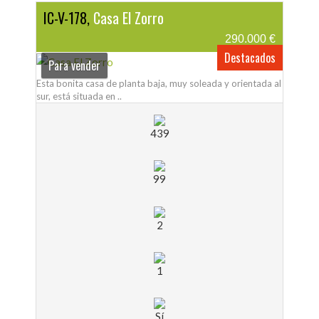
IC-V-178,
Casa El Zorro
290.000 €
Destacados
Para vender
Esta bonita casa de planta baja, muy soleada y orientada al
sur, está situada en ..
439
99
2
1
Sí