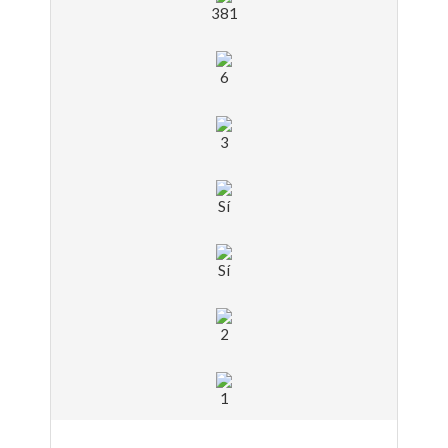
381
6
3
Sí
Sí
2
1