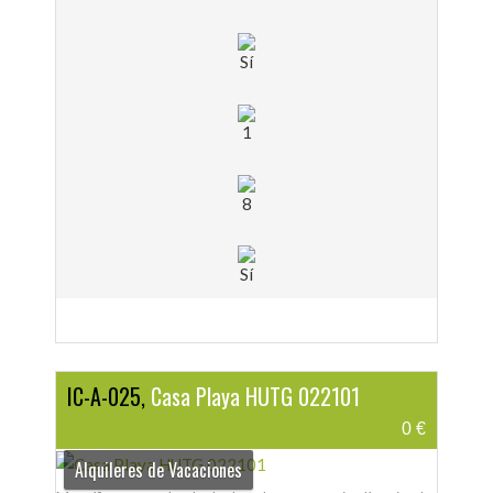
Sí
1
8
Sí
IC-A-025,
Casa Playa HUTG 022101
0 €
Alquileres de Vacaciones