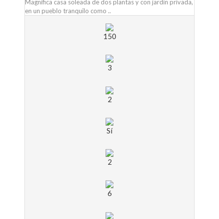
Magnífica casa soleada de dos plantas y con jardín privada,
en un pueblo tranquilo como ..
150
3
2
Sí
2
6