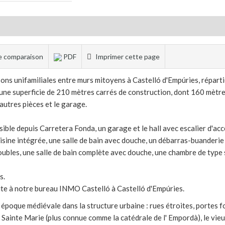
 de comparaison
PDF
Imprimer cette page
ns unifamiliales entre murs mitoyens à Castelló d'Empúries, répart
ne superficie de 210 mètres carrés de construction, dont 160 mètres
 autres pièces et le garage.
ble depuis Carretera Fonda, un garage et le hall avec escalier d'acc
isine intégrée, une salle de bain avec douche, un débarras-buanderie 
bles, une salle de bain complète avec douche, une chambre de type s
s.
ite à notre bureau INMO Castelló à Castelló d'Empúries.
 époque médiévale dans la structure urbaine : rues étroites, portes 
Sainte Marie (plus connue comme la catédrale de l' Empordà), le vieu