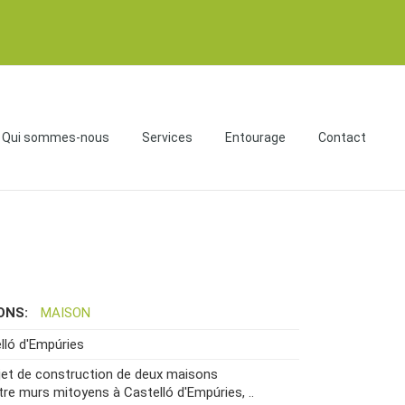
Qui sommes-nous
Services
Entourage
Contact
IONS:
MAISON
lló d'Empúries
jet de construction de deux maisons
tre murs mitoyens à Castelló d'Empúries, ..