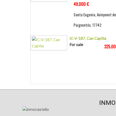
49.000 €
Santa Eugenia, Avinyonet de
Puigventós, 17742
IC-V-187, Can Capilla
For sale
325.00
INMO