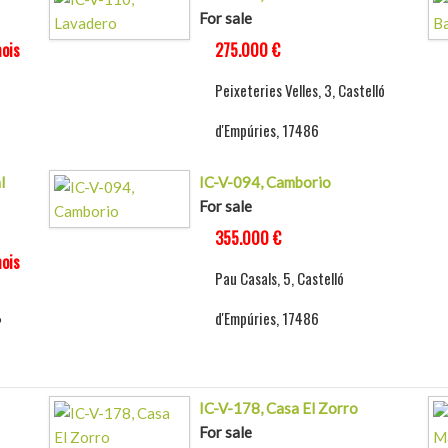
For sale
ois
275.000 €
Peixeteries Velles, 3, Castelló
d'Empúries, 17486
l
IC-V-094, Camborio
For sale
355.000 €
ois
Pau Casals, 5, Castelló
d'Empúries, 17486
6
IC-V-178, Casa El Zorro
For sale