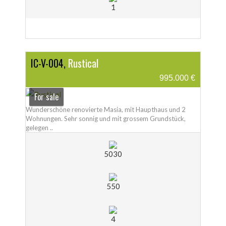
1
IC-V-004,
Rustical
995.000 €
For sale
Wunderschöne renovierte Masia, mit Haupthaus und 2
Wohnungen. Sehr sonnig und mit grossem Grundstück,
gelegen ..
5030
550
4