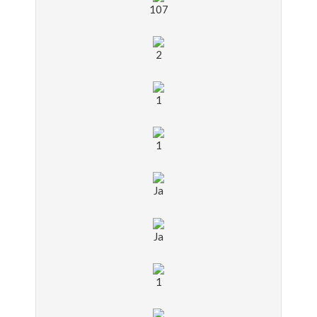
107
2
1
1
Ja
Ja
1