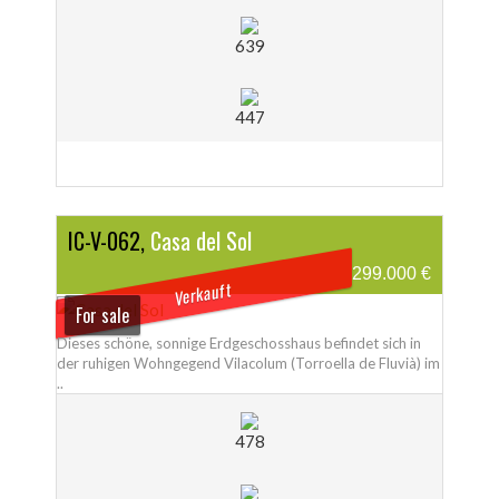
639
447
IC-V-062,
Casa del Sol
299.000 €
Verkauft
For sale
Dieses schöne, sonnige Erdgeschosshaus befindet sich in
der ruhigen Wohngegend Vilacolum (Torroella de Fluvià) im
..
478