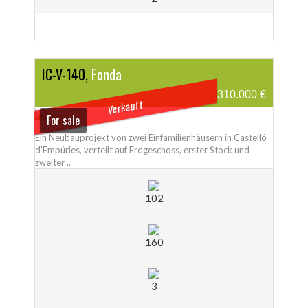
IC-V-140,
Fonda
310.000 €
Verkauft
For sale
Ein Neubauprojekt von zwei Einfamilienhäusern in Castelló
d'Empúries, verteilt auf Erdgeschoss, erster Stock und
zweiter ..
102
160
3