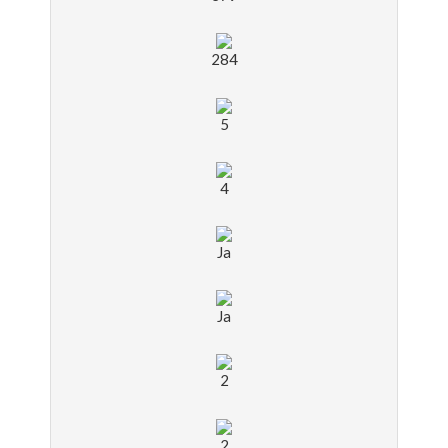
284
5
4
Ja
Ja
2
2