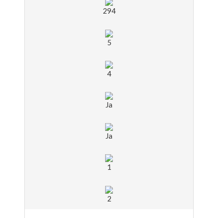
294
5
4
Ja
Ja
1
2