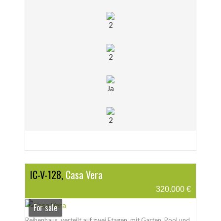
2
2
Ja
2
IC-V-128,
Casa Vera
320.000 €
For sale
Reihenhaus, verteilt auf zwei Etagen, mit Garten, Pool und