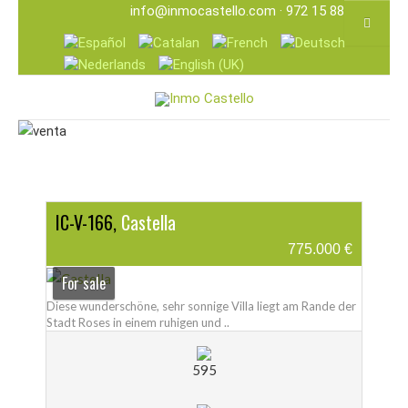
info@inmocastello.com
· 972 15 88 25
IC-V-166,
Castella
775.000 €
For sale
Diese wunderschöne, sehr sonnige Villa liegt am Rande der
Stadt Roses in einem ruhigen und ..
595