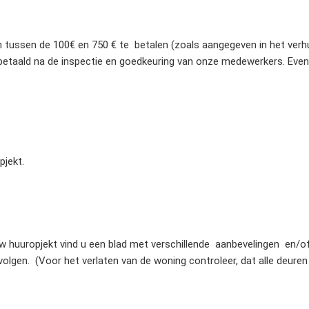
ussen de 100€ en 750 € te betalen (zoals aangegeven in het verh
taald na de inspectie en goedkeuring van onze medewerkers. Even
jekt.
uw huuropjekt vind u een blad met verschillende aanbevelingen en/of r
olgen. (Voor het verlaten van de woning controleer, dat alle deuren