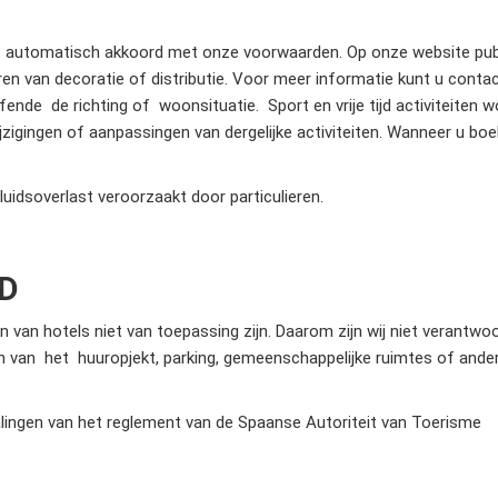
 automatisch akkoord met onze voorwaarden. Op onze website public
iëren van decoratie of distributie. Voor meer informatie kunt u con
fende de richting of woonsituatie. Sport en vrije tijd activiteit
wijzigingen of aanpassingen van dergelijke activiteiten. Wanneer u bo
eluidsoverlast veroorzaakt door particulieren.
ID
van hotels niet van toepassing zijn. Daarom zijn wij niet verantwoord
van het huuropjekt, parking, gemeenschappelijke ruimtes of andere
ingen van het reglement van de Spaanse Autoriteit van Toerisme