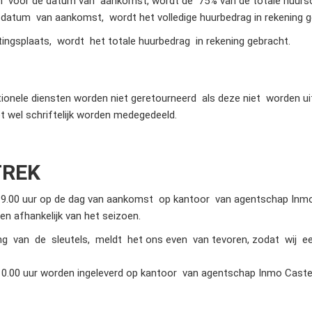
n voor de datum van aankomst, wordt de 75% van de totale huurs
 datum van aankomst, wordt het volledige huurbedrag in rekening g
ngsplaats, wordt het totale huurbedrag in rekening gebracht.
onele diensten worden niet geretourneerd als deze niet worden ui
 wel schriftelijk worden medegedeeld.
TREK
19.00 uur op de dag van aankomst op kantoor van agentschap Inmo 
n afhankelijk van het seizoen.
ing van de sleutels, meldt het ons even van tevoren, zodat wij e
0.00 uur worden ingeleverd op kantoor van agentschap Inmo Castell