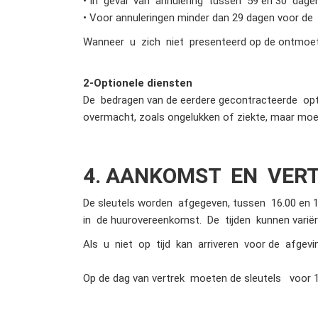
• In geval van annulering tussen 59 en 30 dage
• Voor annuleringen minder dan 29 dagen voor de
Wanneer u zich niet presenteerd op de ontmoeti
2
-Optionele diensten
De bedragen van de eerdere gecontracteerde opti
overmacht, zoals ongelukken of ziekte, maar moet
4. AANKOMST EN VER
De sleutels worden afgegeven, tussen 16.00 en 
in de huurovereenkomst. De tijden kunnen variëre
Als u niet op tijd kan arriveren voor de afgev
Op de dag van vertrek moeten de sleutels voor 1